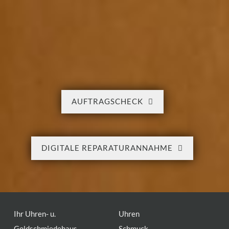
AUFTRAGSCHECK
DIGITALE REPARATURANNAHME
Ihr Uhren- u.
Uhren
Goldschmiedehaus
Schmuck